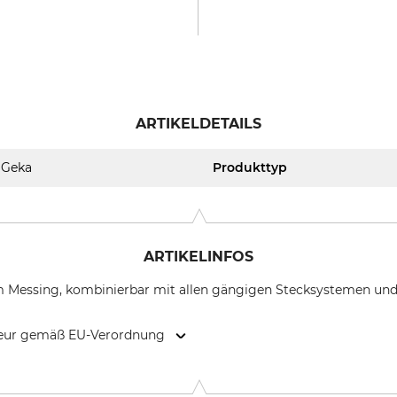
ARTIKELDETAILS
Geka
Produkttyp
ARTIKELINFOS
 Messing, kombinierbar mit allen gängigen Stecksystemen und
kteur gemäß EU-Verordnung
r GmbH, Manfred-von-Ardenne-Allee 27, 71522 Backnang, Germ