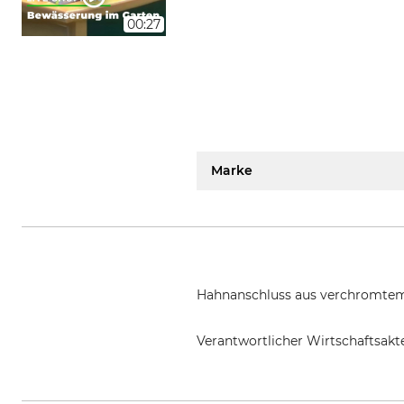
00:27
Marke
Hahnanschluss aus verchromtem
Verantwortlicher Wirtschaftsa
KARASTO Armaturenfabrik Oehle