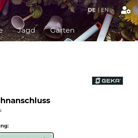
DE
|
EN
e
Jagd
Garten
ahnanschluss
s
ung: