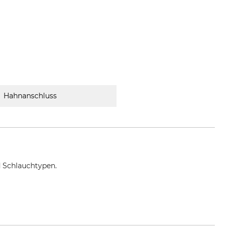
Hahnanschluss
 Schlauchtypen.
any, www.geka.de