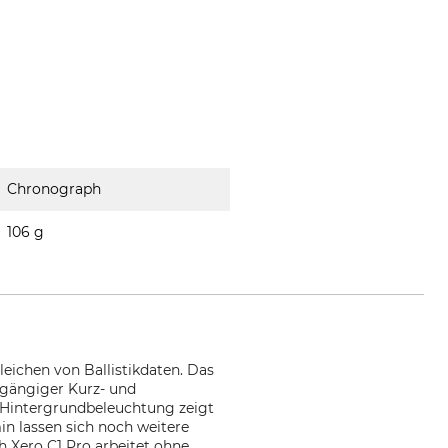
Chronograph
106 g
eichen von Ballistikdaten. Das
 gängiger Kurz- und
t Hintergrundbeleuchtung zeigt
n lassen sich noch weitere
 Xero C1 Pro arbeitet ohne