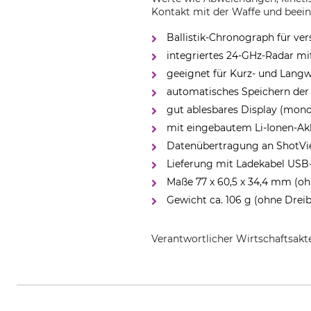
Kontakt mit der Waffe und beeinf
Ballistik-Chronograph für ve
integriertes 24-GHz-Radar mi
geeignet für Kurz- und Langwa
automatisches Speichern der
gut ablesbares Display (mono
mit eingebautem Li-Ionen-Akk
Datenübertragung an ShotVi
Lieferung mit Ladekabel USB-
Maße 77 x 60,5 x 34,4 mm (oh
Gewicht ca. 106 g (ohne Dreib
Verantwortlicher Wirtschaftsa
Garmin Germany GmbH, Parkring