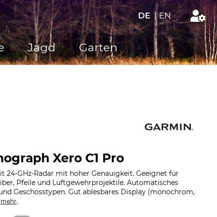
DE
|
EN
e
Jagd
Garten
ograph Xero C1 Pro
it 24-GHz-Radar mit hoher Genauigkeit. Geeignet für
ber, Pfeile und Luftgewehrprojektile. Automatisches
 und Geschosstypen. Gut ablesbares Display (monochrom,
.
.
mehr