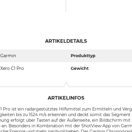
ARTIKELDETAILS
Garmin
Produkttyp
Xero C1 Pro
Gewicht
ARTIKELINFOS
Pro ist ein radargestütztes Hilfsmittel zum Ermitteln und Vergl
keiten bis zu 1524 m/s erkennen und deckt somit das Segment
nung erfolgt über Tasten auf der Außenseite, ein Bildschirm mi
b an. Besonders in Kombination mit der ShotView-App von Garmi
sche Energie und mehr nachvollziehen. Der Garmin Chronograph