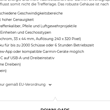
lusst somit nicht die Trefferlage. Das robuste Gehäuse ist nach
rschiedene Geschwindigkeitsbereiche
t hoher Genauigkeit
ffenkaliber, Pfeile und Luftgewehrprojektile
 Einheiten und Geschosstypen
chrom, 33 x 44 mm, Auflösung 240 x 320 Pixel)
u für bis zu 2000 Schüsse oder 6 Stunden Betriebszeit
ew-App oder kompatible Garmin-Geräte möglich
C auf USB-A und Dreibeinstativ
ne Dreibein)
ein)
kteur gemäß EU-Verordnung
 35, 85748 Garching, Germany, www.garmin.de