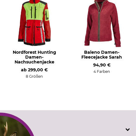
Anlass
Atmungsaktivität
Freizeit
mittel
Landhausmode
Eigenschaften
Für
wärmeisolierend
Damen
Jahreszeit
Kapuze
Nordforest Hunting
Baleno Damen-
Damen-
Fleecejacke Sarah
Winter
Ja
Nachsuchenjacke
Herbst
94,90 €
ab
299,00 €
4 Farben
Passform
Farbe
8 Größen
regular
port
Konfektionsgröße
XL
SERVICE