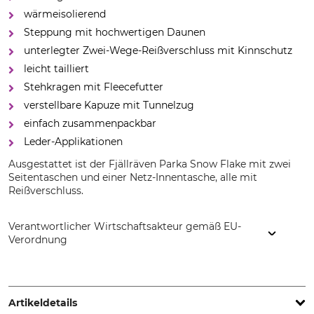
wärmeisolierend
Steppung mit hochwertigen Daunen
unterlegter Zwei-Wege-Reißverschluss mit Kinnschutz
leicht tailliert
Stehkragen mit Fleecefutter
verstellbare Kapuze mit Tunnelzug
einfach zusammenpackbar
Leder-Applikationen
Ausgestattet ist der Fjällräven Parka Snow Flake mit zwei
Seitentaschen und einer Netz-Innentasche, alle mit
Reißverschluss.
Verantwortlicher Wirtschaftsakteur gemäß EU-
Verordnung
Fenix Outdoor E-Com AB, Brogatan 141, 894 35 Själevad,
Sweden, www.fjallraven.com
Artikeldetails