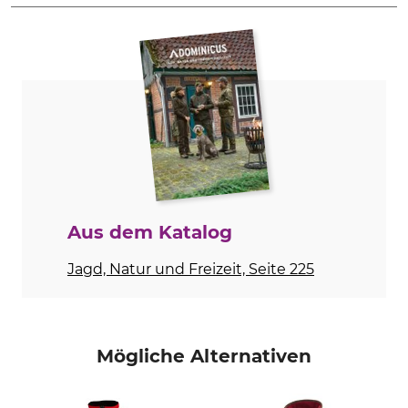
Marke
Produkttyp
Fjällräven
Parka
Modellbezeichnung
Oberstoff
Snow Flake
100% Polyamid
Futter
Füllung
100% Polyamid
90% Daunen
10% Federn
Nichttextile Teile tierischen
Waschen
Aus dem Katalog
Ursprungs
40 °C Buntwäsche
Ja
Jagd, Natur und Freizeit, Seite 225
Bleichen
Trocknen
Nicht bleichen
Schonende Trocknung bis
60 °C
Mögliche Alternativen
Bügeln
Professionelle Textilpflege
Nicht bügeln
Nicht trockenreinigen