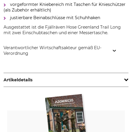
vorgeformter Kniebereich mit Taschen für Knieschützer
(als Zubehör erhältlich)
justierbare Beinabschlüsse mit Schuhhaken
Ausgestattet ist die Fjällräven Hose Greenland Trail Long
mit zwei Einschubtaschen und einer Messertasche.
Verantwortlicher Wirtschaftsakteur gemäß EU-
Verordnung
Fenix Outdoor E-Com AB, Brogatan 141, 894 35 Själevad,
Sweden, www.fjallraven.com
Artikeldetails
Marke
Produkttyp
Fjällräven
Hose
Modellbezeichnung
Oberstoff
Greenland Trail Long
65% Polyester
35% Baumwolle