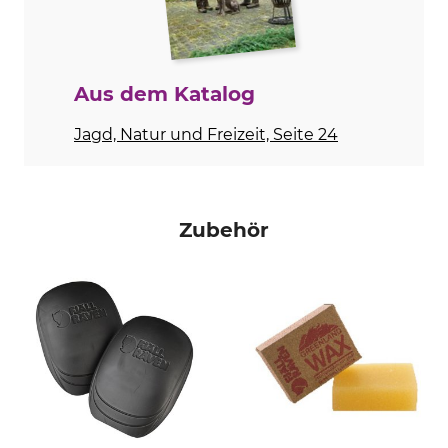
Nichttextile Teile tierischen
Waschen
Ursprungs
40 °C Buntwäsche
Ja
Aus dem Katalog
Bleichen
Trocknen
Nicht bleichen
Nicht im Wäschetrockner
Jagd, Natur und Freizeit, Seite 24
trocknen
Bügeln
Professionelle Textilpflege
Bügeln bis 110 °C
Nicht trockenreinigen
Zubehör
Anlass
Eigenschaften
Ansitz
Beinabschluss regulierbar
Bergjagd
Pirsch
Trekkingtouren
Wanderung
Für
Jahreszeit
Herren
Frühling
Herbst