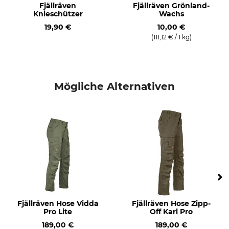
Fjällräven
Fjällräven Grönland-
Sommer
Knieschützer
Wachs
19,90 €
10,00 €
Passform
Umwelt
(111,12 € / 1 kg)
regular
Recyceltes Material
Farbe
Konfektionsgröße
60
dark olive
Mögliche Alternativen
Fjällräven Hose Vidda
Fjällräven Hose Zipp-
Pro Lite
Off Karl Pro
189,00 €
189,00 €