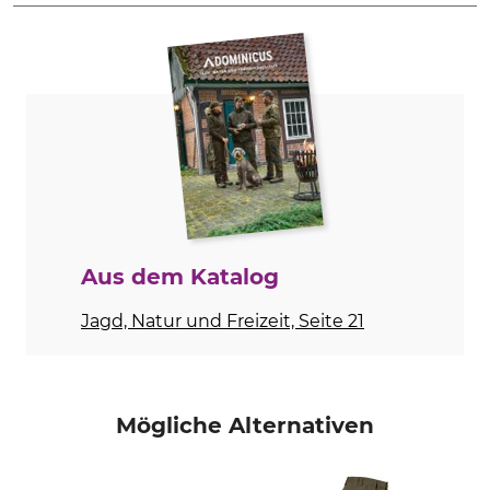
Marke
Produkttyp
Fjällräven
Pullover
Modellbezeichnung
Oberstoff
Koster
100% Wolle
Besatz
Nichttextile Teile tierischen
Ursprungs
65% Polyester
Ja
35% Baumwolle
Waschen
Bleichen
Aus dem Katalog
Handwäsche
Nicht bleichen
Jagd, Natur und Freizeit, Seite 21
Trocknen
Bügeln
Nicht im Wäschetrockner
Bügeln bis 110 °C
trocknen
Professionelle Textilpflege
Für
Mögliche Alternativen
Nicht trockenreinigen
Herren