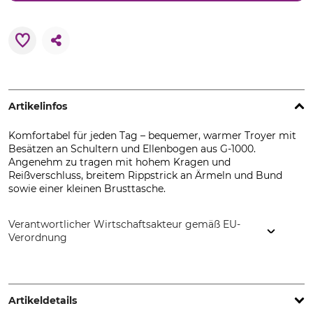
Artikelinfos
Komfortabel für jeden Tag – bequemer, warmer Troyer mit
Besätzen an Schultern und Ellenbogen aus G-1000.
Angenehm zu tragen mit hohem Kragen und
Reißverschluss, breitem Rippstrick an Ärmeln und Bund
sowie einer kleinen Brusttasche.
Verantwortlicher Wirtschaftsakteur gemäß EU-
Verordnung
Fenix Outdoor E-Com AB, Brogatan 141, 894 35 Själevad,
Sweden, www.fjallraven.com
Artikeldetails