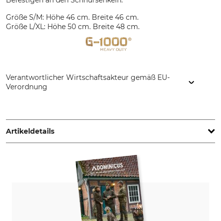
Befestigen an den Schnürsenkeln.
Größe S/M: Höhe 46 cm. Breite 46 cm.
Größe L/XL: Höhe 50 cm. Breite 48 cm.
Verantwortlicher Wirtschaftsakteur gemäß EU-
Verordnung
Fenix Outdoor E-Com AB, Brogatan 141, 894 35 Själevad,
Sweden, www.fjallraven.com
Artikeldetails
Oberstoff
Nichttextile Teile tierischen
Ursprungs
65% Polyester
Ja
35% Baumwolle
Für
Farbe
Herren
dark olive
Damen