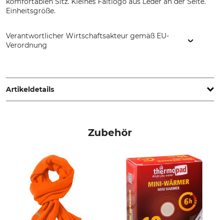
komfortablen Sitz. Kleines Faltlogo aus Leder an der Seite.
Einheitsgröße.
Verantwortlicher Wirtschaftsakteur gemäß EU-
Verordnung
Fenix Outdoor E-Com AB, Brogatan 141, 894 35 Själevad,
Sweden, www.fjallraven.com
Artikeldetails
Marke
Produkttyp
Fjällräven
Fleecemütze
Zubehör
Modellbezeichnung
Oberstoff
Lappland
100% Polyester
Nichttextile Teile tierischen
Waschen
Ursprungs
40 °C Buntwäsche
Ja
Bleichen
Trocknen