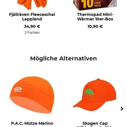
Nicht bleichen
Nicht im Wäschetrockner
trocknen
Fjällräven Fleeceschal
Thermopad Mini-
Lappland
Wärmer 10er-Box
Bügeln
Professionelle Textilpflege
Bügeln bis 110 °C
34,90 €
Nicht trockenreinigen
10,90 €
2 Farben
Für
Farbe
Herren
safety orange
Mögliche Alternativen
P.A.C. Mütze Merino
Skogen Cap