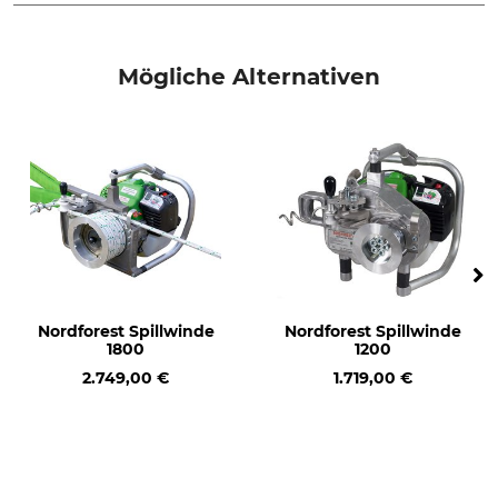
Produkttyp
Modellbezeichnung
Feder
für Bowdenzug für Spillwinde
Mögliche Alternativen
1200, 1400 und 1800
Herstellung
Made in Germany
Nordforest Spillwinde
Nordforest Spillwinde
1800
1200
2.749,00 €
1.719,00 €