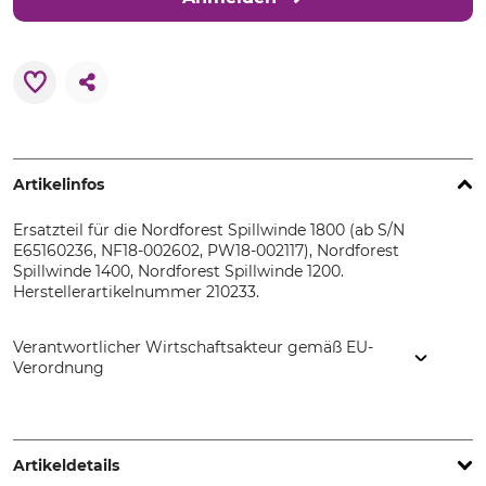
Artikelinfos
Ersatzteil für die Nordforest Spillwinde 1800 (ab S/N
E65160236, NF18-002602, PW18-002117), Nordforest
Spillwinde 1400, Nordforest Spillwinde 1200.
Herstellerartikelnummer 210233.
Verantwortlicher Wirtschaftsakteur gemäß EU-
Verordnung
EDER – Maschinenbau GmbH, Schweigerstr. 6, 38302
Wolfenbüttel, Germany, www.eder-maschinenbau.de
Artikeldetails