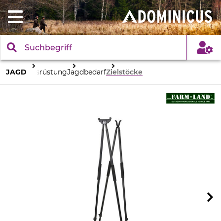
JAGD
Ausrüstung
Jagdbedarf
Zielstöcke