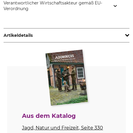
Verantwortlicher Wirtschaftsakteur gemäß EU-
Verordnung
Huntivity Group GmbH, Lingener Str. 32, 49584 Fürstenau,
Germany, www.farm-land.de
Artikeldetails
Marke
Produkttyp
Farm-Land
Zielstock
Modellbezeichnung
Gewicht
Feldjagd
1 kg
Aus dem Katalog
Jagd, Natur und Freizeit, Seite 330