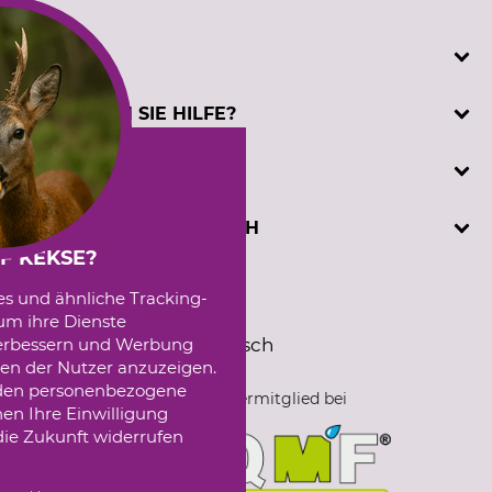
SERVICE
Katalogbestellung
BENÖTIGEN SIE HILFE?
Kontakt
Kundenregistrierung
Telefonische Unterstützung und Beratung unter:
INFORMATIONEN
Prüfzeichen
+49 (0) 5194 / 970 0
Sachkundenachweis
oder per E-Mail: info@dominicus.de
AGB
DAVID DOMINICUS GMBH
Cookie-Einstellungen
(Mo-Fr, 7:30 - 17:00 Uhr)
Datenschutz
F KEKSE?
Externe Links
Hützeler Damm 40
es und ähnliche Tracking-
Impressum
Sprachauswahl
D-29646 Bispingen
um ihre Dienste
Messetermine
Deutsch
Englisch
 verbessern und Werbung
Seilwindenprüfstand
en der Nutzer anzuzeigen.
erden personenbezogene
Fördermitglied bei
nen Ihre Einwilligung
die Zukunft widerrufen