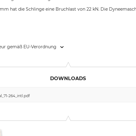
3 mm hat die Schlinge eine Bruchlast von 22 kN. Die Dyneemasc
kteur gemäß EU-Verordnung
804 Monte Marenzo (LC), Italy, www.kong.it
DOWNLOADS
_71-264_intl.pdf