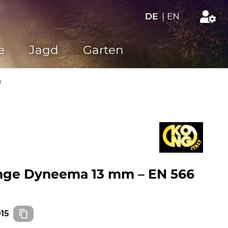
DE
|
EN
e
Jagd
Garten
n
inge Dyneema 13 mm – EN 566
15