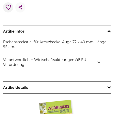
Artikelinfos
Eschensteckstiel für Kreuzhacke. Auge 72 x 40 mm. Länge
95 cm.
Verantwortlicher Wirtschaftsakteur gemäß EU-
Verordnung
Grube KG, Hützeler Damm 38, 29646 Bispingen, Germany,
www.grube.de
Artikeldetails
Griff
Produkttyp
Knauf
Ersatzstiel