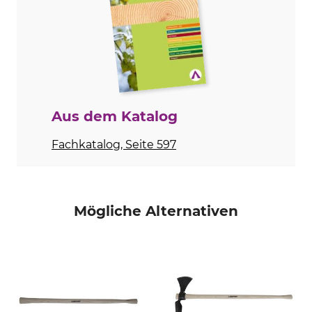
Modellbezeichnung
Herstellung
Eschensteckstiel
Made in Germany
Holzart
Länge
Esche
95 cm
Aus dem Katalog
Fachkatalog, Seite 597
Mögliche Alternativen