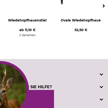
Wiedehopfhauenstiel
Ovale Wiedehopfhaue
ab
11,10 €
52,50 €
2 Varianten
SERVICE
Katalogbestellung
BENÖTIGEN SIE HILFE?
Kontakt
Kundenregistrierung
Telefonische Unterstützung und Beratung unter:
INFORMATIONEN
Prüfzeichen
+49 (0) 5194 / 970 0