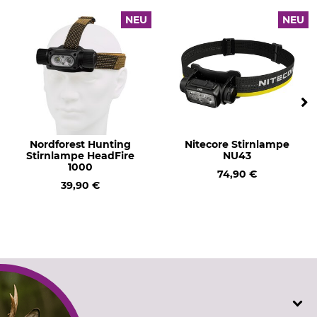
Leuchtweite
Aufladbar
NEU
NEU
250 m
Ja
Energiekapazität
Marke
3,6 V
Elwis
Produkttyp
Modellbezeichnung
Stirnlampe
Daylight H800R Pro
Batterietyp
Energiekapazität
Nordforest Hunting
Nitecore Stirnlampe
Stirnlampe HeadFire
NU43
18650
3500 mAh
1000
74,90 €
39,90 €
Lichtfarbe
Batterieanzahl
weiß
1
rot
Gewicht
193 g
SERVICE