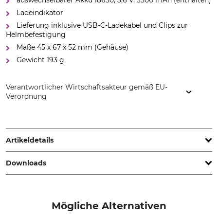
auswechselbarer Akku 18650, 3,6 V, 3500 mAh (enthalten)
Ladeindikator
Lieferung inklusive USB-C-Ladekabel und Clips zur
Helmbefestigung
Maße 45 x 67 x 52 mm (Gehäuse)
Gewicht 193 g
Verantwortlicher Wirtschaftsakteur gemäß EU-
Verordnung
Elwis Lighting, Sandtoften 11, 2820 Gentofte, Denmark,
www.elwislighting.com
Artikeldetails
Downloads
Akku/Batterie enthalten
IP-Schutzart
Ja
IP65
Bedienungsanleitung | Manual_Elwis-Daylight-H800R-Pro_82-273_intl_2023.pdf
Lichtleistung
Leuchtdauer
Mögliche Alternativen
800 lm
15 h