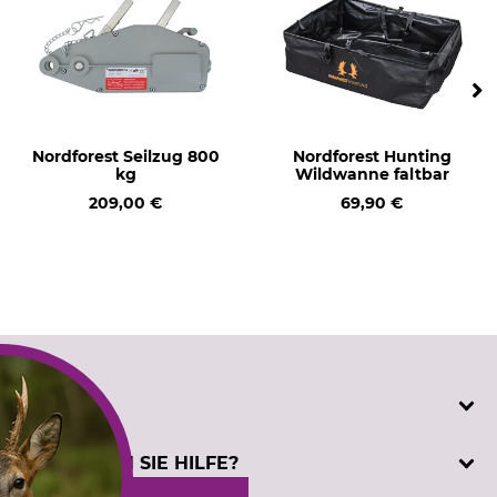
Nordforest Seilzug 800
Nordforest Hunting
kg
Wildwanne faltbar
209,00 €
69,90 €
SERVICE
Katalogbestellung
BENÖTIGEN SIE HILFE?
Kontakt