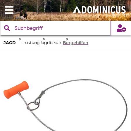
JAGD
Ausrüstung
Jagdbedarf
Bergehilfen