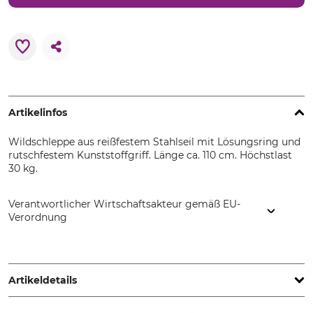
Artikelinfos
Wildschleppe aus reißfestem Stahlseil mit Lösungsring und
rutschfestem Kunststoffgriff. Länge ca. 110 cm. Höchstlast
30 kg.
Verantwortlicher Wirtschaftsakteur gemäß EU-
Verordnung
Huntivity Group GmbH, Lingener Str. 32, 49584 Fürstenau,
Germany, www.farm-land.de
Artikeldetails