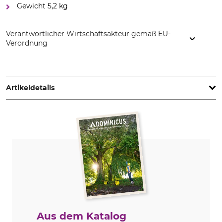
Gewicht 5,2 kg
Verantwortlicher Wirtschaftsakteur gemäß EU-
Verordnung
ECKLA GmbH, Brunnenstr. 34, 74626 Bretzfeld-Schwabbach,
Germany, www.eckla.de
Artikeldetails
Marke
Produkttyp
Eckla
Beach-Rolly
Modellbezeichnung
Herstellung
Standard
Made in Germany
Farbe
blau-grün
Aus dem Katalog