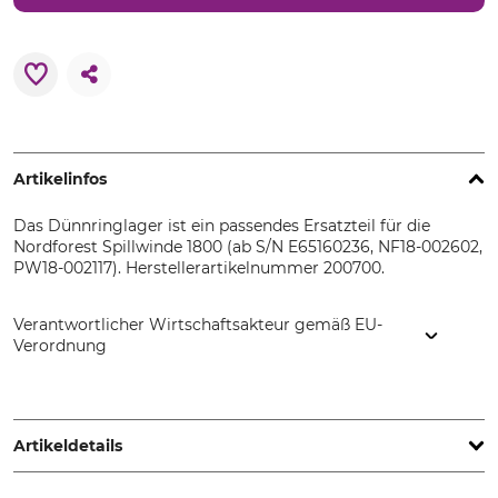
Artikelinfos
Das Dünnringlager ist ein passendes Ersatzteil für die
Nordforest Spillwinde 1800 (ab S/N E65160236, NF18-002602,
PW18-002117). Herstellerartikelnummer 200700.
Verantwortlicher Wirtschaftsakteur gemäß EU-
Verordnung
EDER – Maschinenbau GmbH, Schweigerstr. 6, 38302
Wolfenbüttel, Germany, www.eder-maschinenbau.de
Artikeldetails