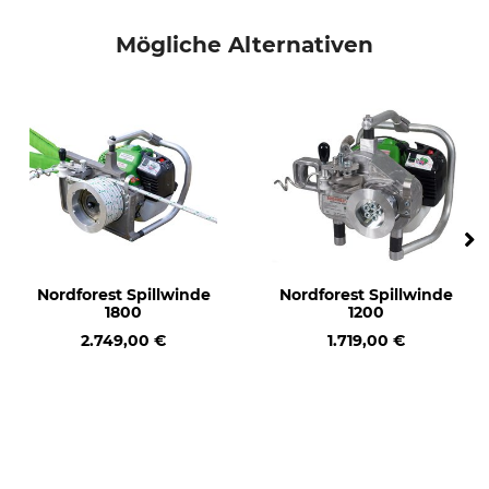
Modellbezeichnung
Herstellung
Dünnringlager für Spillwinde
Made in Germany
Mögliche Alternativen
1800
Hersteller-Artikel-Nr.
200700
Nordforest Spillwinde
Nordforest Spillwinde
1800
1200
2.749,00 €
1.719,00 €