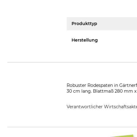
Produkttyp
Herstellung
Robuster Rodespaten in Gärtnerf
30 cm lang. Blattmaß 280 mm x 
Verantwortlicher Wirtschaftsa
Grube KG, Hützeler Damm 38, 2