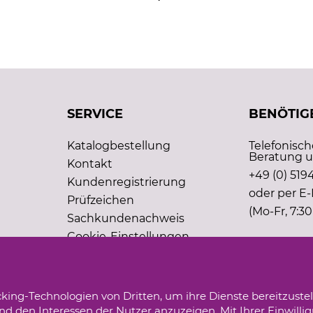
SERVICE
BENÖTIGE
Katalogbestellung
Telefonisc
Beratung u
Kontakt
+49 (0) 5194
Kundenregistrierung
oder per E-
Prüfzeichen
(Mo-Fr, 7:30
Sachkundenachweis
Cookie-Einstellungen
king-Technologien von Dritten, um ihre Dienste bereitzustel
d den Interessen der Nutzer anzuzeigen. Mit Ihrer Einwilli