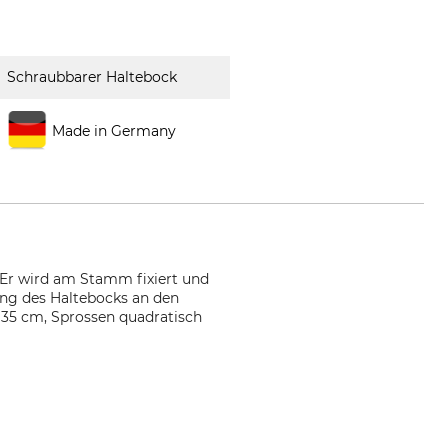
Schraubbarer Haltebock
Made in Germany
 Er wird am Stamm fixiert und
ung des Haltebocks an den
 35 cm, Sprossen quadratisch
ww.distelforst.de