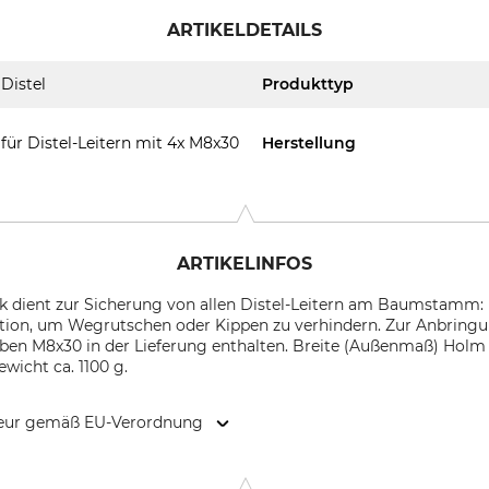
ARTIKELDETAILS
Distel
Produkttyp
für Distel-Leitern mit 4x M8x30
Herstellung
ARTIKELINFOS
k dient zur Sicherung von allen Distel-Leitern am Baumstamm:
Position, um Wegrutschen oder Kippen zu verhindern. Zur Anbring
uben M8x30 in der Lieferung enthalten. Breite (Außenmaß) Holm
wicht ca. 1100 g.
kteur gemäß EU-Verordnung
 & Co. KG, Graf-Zeppelin-Str.7, 72525 Muensingen, Germany, w