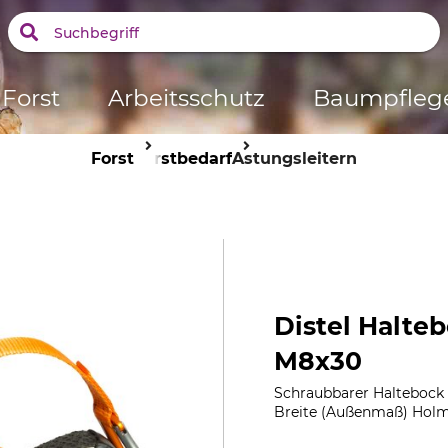
Forst
Arbeitsschutz
Baumpfleg
Forst
Forstbedarf
Astungsleitern
Distel Halteb
M8x30
Schraubbarer Haltebock f
Breite (Außenmaß) Holm 