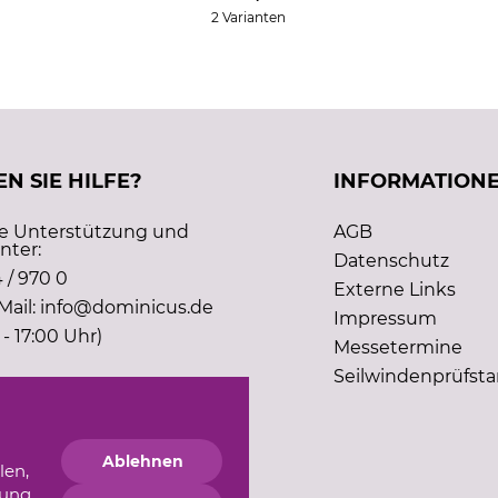
2 Varianten
N SIE HILFE?
INFORMATION
he Unterstützung und
AGB
nter:
Datenschutz
 / 970 0
Externe Links
Mail: info@dominicus.de
Impressum
 - 17:00 Uhr)
Messetermine
Seilwindenprüfst
Ablehnen
len,
gung