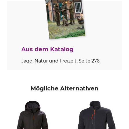
Modellbezeichnung
Oberstoff
Torrek Baffle
100% Polyamid
Futter
Atmungsaktivität
100% Polyester
mittel
Eigenschaften
Für
wärmeisolierend
Damen
Aus dem Katalog
Jahreszeit
Kapuze
Jagd, Natur und Freizeit, Seite 276
Herbst
Ja
Winter
Passform
Umwelt
Mögliche Alternativen
regular
PFC-frei
Wasserdichtigkeit
Winddichtigkeit
wasserabweisend
winddicht
Farbe
Konfektionsgröße
42
black