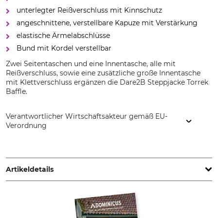
unterlegter Reißverschluss mit Kinnschutz
angeschnittene, verstellbare Kapuze mit Verstärkung
elastische Ärmelabschlüsse
Bund mit Kordel verstellbar
Zwei Seitentaschen und eine Innentasche, alle mit
Reißverschluss, sowie eine zusätzliche große Innentasche
mit Klettverschluss ergänzen die Dare2B Steppjacke Torrek
Baffle.
Verantwortlicher Wirtschaftsakteur gemäß EU-
Verordnung
Grube KG, Hützeler Damm 38, 29646 Bispingen, Germany,
www.grube.de
Artikeldetails
Marke
Produkttyp
Dare2B
Steppjacke