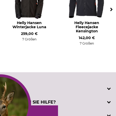
Helly Hansen
Helly Hansen
Winterjacke Luna
Fleecejacke
Kensington
259,00 €
142,00 €
7 Größen
7 Größen
SERVICE
Katalogbestellung
BENÖTIGEN SIE HILFE?
Kontakt
Kundenregistrierung
Telefonische Unterstützung und Beratung unter:
INFORMATIONEN