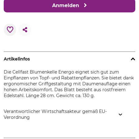
Anmelden
Artikelinfos
Die Cellfast Blumenkelle Energo eignet sich gut zum
Einpflanzen von Topf- und Rabattenpflanzen. Sie bietet dank
ergonomischer Griffgestaltung mit Daumenauflage einen
hohen Arbeitskomfort. Das Blatt besteht aus rostfreiem
Edelstahl. Länge 28 cm. Gewicht ca. 130 g.
Verantwortlicher Wirtschaftsakteur gemäß EU-
Verordnung
Cellfast Sp. Z.o.o., ul. Grabskiego 31, 37-450 Stalowa Wola,
Poland, www.cellfast.de