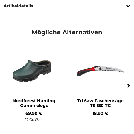
Artikeldetails
Marke
Produkttyp
Cellfast
Blumenkelle
Mögliche Alternativen
Modellbezeichnung
Herstellung
Energo
Made in Poland
Gewicht
130 g
Nordforest Hunting
Tri Saw Taschensäge
Gummiclogs
TS 180 TC
69,90 €
18,90 €
12 Größen