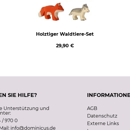
Holztiger Waldtiere-Set
29,90 €
N SIE HILFE?
INFORMATION
he Unterstützung und
AGB
nter:
Datenschutz
 / 970 0
Externe Links
Mail: info@dominicus.de