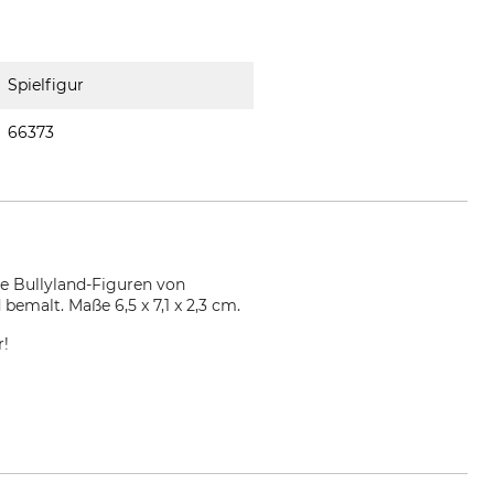
Spielfigur
66373
le Bullyland-Figuren von
emalt. Maße 6,5 x 7,1 x 2,3 cm.
r!