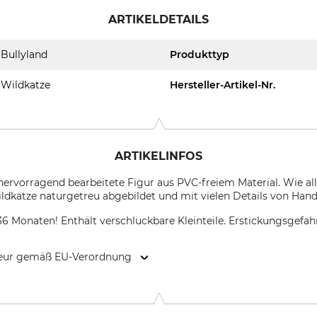
ARTIKELDETAILS
Bullyland
Produkttyp
Wildkatze
Hersteller-Artikel-Nr.
ARTIKELINFOS
 hervorragend bearbeitete Figur aus PVC-freiem Material. Wie al
ldkatze naturgetreu abgebildet und mit vielen Details von Hand b
36 Monaten! Enthält verschluckbare Kleinteile. Erstickungsgefah
kteur gemäß EU-Verordnung
1, 83365 Nußdorf, Germany, www.bullyland.de