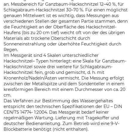
an. Messbereich für Ganzbaum-Hackschnitzel 12–40 %, für
Schlagabraum-Hackschnitzel 30–70 %. Für einen möglichst
genauen Mittelwert ist es wichtig, dass Messungen aus
verschiedenen Stellen der gesamten Partie stammen, denn
die Feuchtigkeit an der Oberfläche des Hackschnitzel-
Haufens (bis zu 20 cm tief) weicht oft von der des übrigen
Materials ab: trockene Oberschicht durch
Sonneneinstrahlung oder überhöhte Feuchtigkeit durch
Regen.
Im Messgerät sind 4 Skalen unterschiedlicher
Hackschnitzel– Typen hinterlegt: eine Skala für Ganzbaum-
Hackschnitzel sowie drei weitere für Schlagabraum-
Hackschnitzel: fein, grob und gemischt, d. h. mit
Kronenholz/Nadeln/Ästen vermischt. Die Messung erfolgt
zwischen der Metallspitze und dem Sondenteller in einem
kreisförmigen Bereich mit einem Durchmesser von ca. 20
cm.
Das Verfahren zur Bestimmung des Wassergehaltes
entspricht den technischen Spezifikationen der EU – DIN
CEN/TS 14774- 1:2004. Das Messgerät bedarf keiner
regelmäßigen Wartung. Lieferung mit Tragekoffer und
deutscher Bedienanleitung. Zum Betrieb wird eine 9-V-
Blockbatterie benötigt (nicht enthalten).