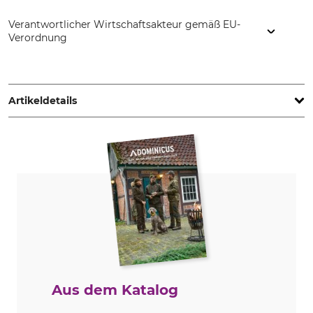
Verantwortlicher Wirtschaftsakteur gemäß EU-
Verordnung
Bergans Outdoor GmbH, Nordportbogen 1, 22848
Norderstedt, Germany, www.bergans.com
Artikeldetails
Marke
Produkttyp
Bergans
Langarmhemd
Modellbezeichnung
Oberstoff
Nordmarka Flannel
60% Baumwolle
40% Polyester
Für
Passform
Herren
comfort
Kragenweite (EU)
Farbe
Aus dem Katalog
39
navy blue