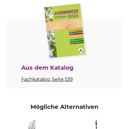
Schnittprinzip
Art
Bypass
Einhandschere
Ausführung
Marke
universal
Bahco
Produkttyp
Modellbezeichnung
Gartenschere
PG-12F
Herstellung
Made in France
Aus dem Katalog
Fachkatalog, Seite 539
Mögliche Alternativen