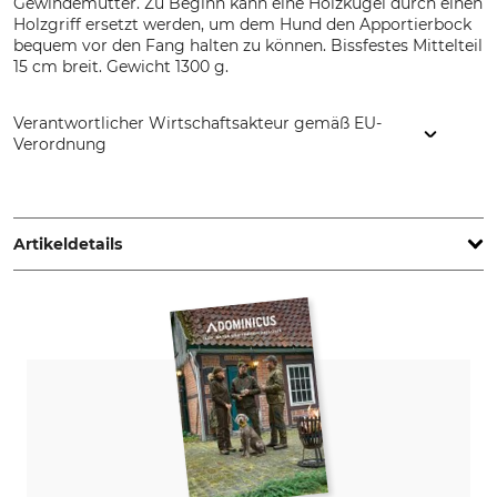
Gewindemutter. Zu Beginn kann eine Holzkugel durch einen
Holzgriff ersetzt werden, um dem Hund den Apportierbock
bequem vor den Fang halten zu können. Bissfestes Mittelteil
15 cm breit. Gewicht 1300 g.
Verantwortlicher Wirtschaftsakteur gemäß EU-
Verordnung
Leroi GmbH, Am Schneckenhof 9, 74626 Bretzfeld,
Germany, www.leroi.de
Artikeldetails
Produkttyp
Gewicht
Apportierbock
1300 g