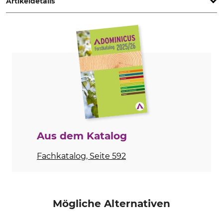
Artikeldetails
Produkttyp
Herstellung
Amerikanische
Made in USA
Spatenschaufel
Länge
145 cm
Aus dem Katalog
Fachkatalog, Seite 592
Mögliche Alternativen