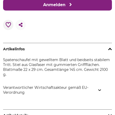
Anmelden
Artikelinfos
Spatenschaufel mit gewelltem Blatt und beidseits stabilem
Tritt. Stiel aus Glasfaser mit gummierten Griffflächen.
Blattmaße 22 x 29 cm. Gesamtlänge 145 cm. Gewicht 2100
g.
Verantwortlicher Wirtschaftsakteur gemäß EU-
Verordnung
FLORA Wilh. Förster GmbH & Co. KG, Schmidtsiepen 3,
58553 Halver, Germany, www.flora.biz