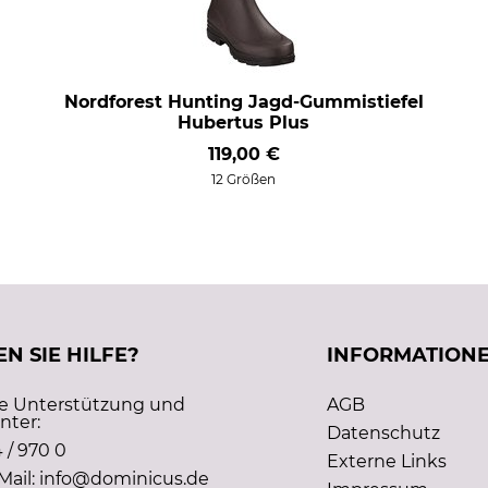
Nordforest Hunting Jagd-Gummistiefel
Hubertus Plus
119,00 €
12 Größen
N SIE HILFE?
INFORMATION
he Unterstützung und
AGB
nter:
Datenschutz
 / 970 0
Externe Links
Mail: info@dominicus.de