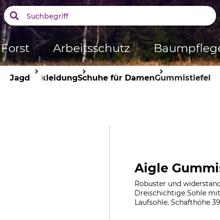
Forst
Arbeitsschutz
Baumpfleg
Jagd
Bekleidung
Schuhe für Damen
Gummistiefel
Aigle Gummi
Robuster und widerstands
Dreischichtige Sohle mi
Laufsohle. Schafthöhe 39