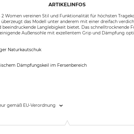
ARTIKELINFOS
 2 Women vereinen Stil und Funktionalität für höchsten Tragekom
t, überzeugt das Modell unter anderem mit einer dreifach verdich
beeindruckende Langlebigkeit bietet. Das schnelltrocknende F
treinigende Außensohle mit exzellentem Grip und Dämpfung opt
iger Naturkautschuk
astischem Dämpfungskeil im Fersenbereich
kteur gemäß EU-Verordnung
str. 13, 40221 Düsseldorf, Germany, www.aigle.com/eu