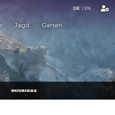
DE
|
EN
e
Jagd
Garten