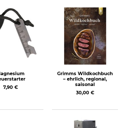
agnesium
Grimms Wildkochbuch
euerstarter
– ehrlich, regional,
saisonal
7,90 €
30,00 €