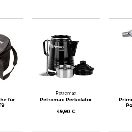
Petromax
he für
Petromax Perkolator
Prim
T9
Po
49,90 €