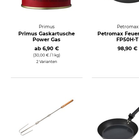
Primus
Petromax
Primus Gaskartusche
Petromax Feue
Power Gas
FP50H-T
ab
6,90 €
98,90 €
(30,00 € / 1 kg)
2 Varianten