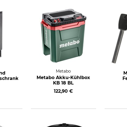
Metabo
und
M
Metabo Akku-Kühlbox
schrank
F
KB 18 BL
122,90 €