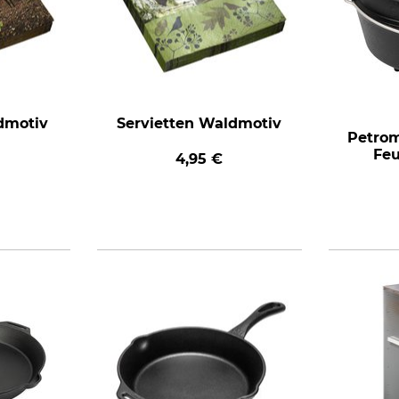
dmotiv
Servietten Waldmotiv
Petro
Feu
4,95 €