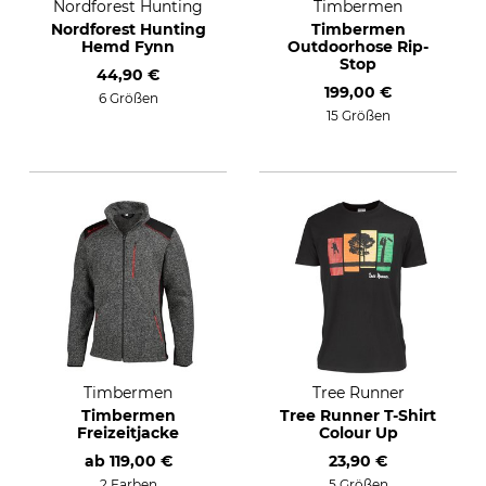
Nordforest Hunting
Timbermen
Nordforest Hunting
Timbermen
Hemd Fynn
Outdoorhose Rip-
Stop
44,90 €
199,00 €
6 Größen
15 Größen
Timbermen
Tree Runner
Timbermen
Tree Runner T-Shirt
Freizeitjacke
Colour Up
ab
119,00 €
23,90 €
2 Farben
5 Größen