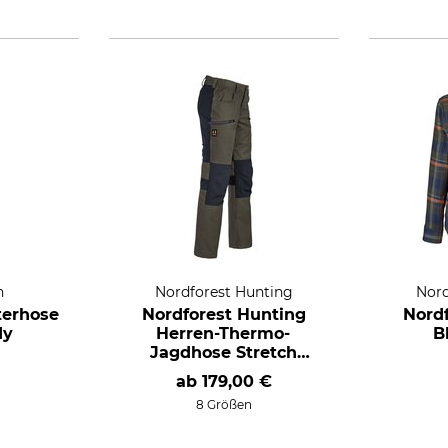
n
Nordforest Hunting
Nord
erhose
Nordforest Hunting
Nord
dy
Herren-Thermo-
B
Jagdhose Stretch
Saxen
ab
179,00 €
8 Größen