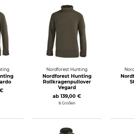
nting
Nordforest Hunting
Nord
nting
Nordforest Hunting
Nord
Vardo
Rollkragenpullover
S
Vegard
 €
ab
139,00 €
8 Größen