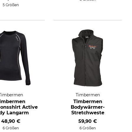
5 Größen
Timbermen
Timbermen
imbermen
Timbermen
onsshirt Active
Bodywärmer-
dy Langarm
Stretchweste
48,90 €
59,90 €
6 Größen
6 Größen