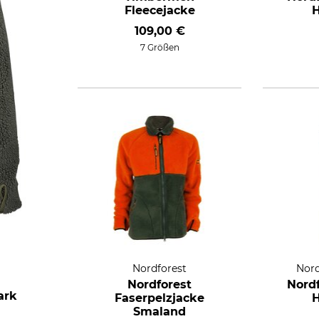
Fleecejacke
H
109,00 €
7 Größen
Nordforest
Nord
Nordforest
Nord
ark
Faserpelzjacke
H
Smaland