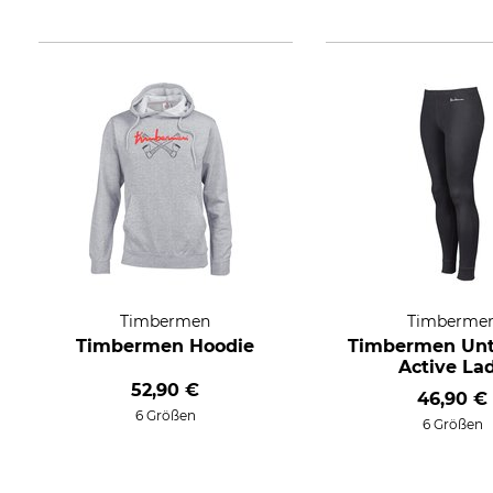
Timbermen
Timberme
Timbermen Hoodie
Timbermen Unt
Active La
52,90 €
46,90 €
6 Größen
6 Größen