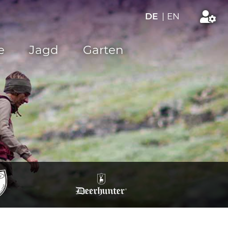
DE
|
EN
e
Jagd
Garten