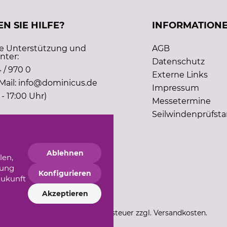
N SIE HILFE?
INFORMATION
he Unterstützung und
AGB
nter:
Datenschutz
 / 970 0
Externe Links
Mail: info@dominicus.de
Impressum
 - 17:00 Uhr)
Messetermine
Seilwindenprüfst
Ablehnen
len,
gung
Konfigurieren
Zukunft
Akzeptieren
*Alle Preise inkl. Mehrwertsteuer zzgl. Versandkosten.