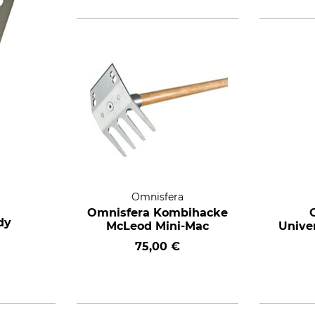
Omnisfera
Omnisfera Kombihacke
dy
McLeod Mini-Mac
Univer
75,00 €