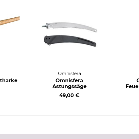
a
Omnisfera
stharke
Omnisfera
Astungssäge
Feue
49,00 €