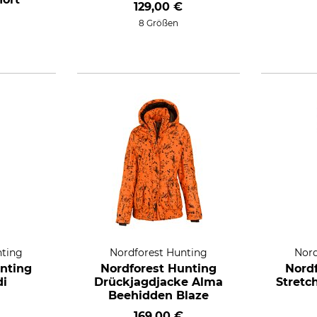
129,00 €
8 Größen
nting
Nordforest Hunting
Nord
nting
Nordforest Hunting
Nord
di
Drückjagdjacke Alma
Stretc
Beehidden Blaze
169,00 €