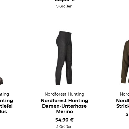
9 Größen
nting
Nordforest Hunting
Nord
nting
Nordforest Hunting
Nord
iefel
Damen-Unterhose
Stric
lus
Merino
54,90 €
5 Größen