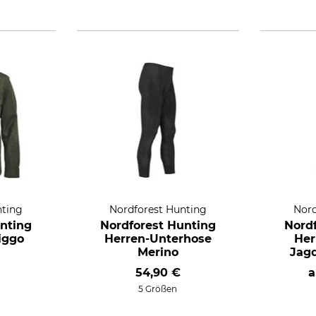
nting
Nordforest Hunting
Nord
nting
Nordforest Hunting
Nord
iggo
Herren-Unterhose
Her
Merino
Jag
54,90 €
5 Größen