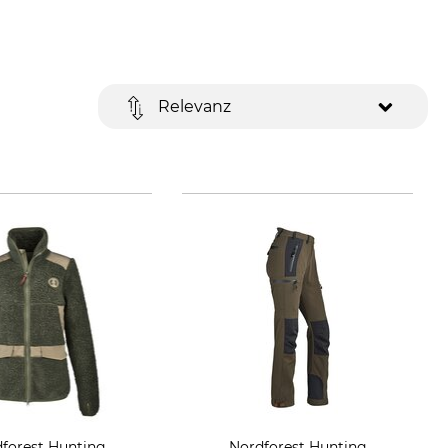
Relevanz
forest Hunting
Nordforest Hunting