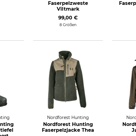
Faserpelzweste
Faserp
Viltmark
99,00 €
8 Größen
nting
Nordforest Hunting
Nord
nting
Nordforest Hunting
Nord
iefel
Faserpelzjacke Thea
J
hort