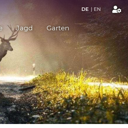
DE
|
EN
e
Jagd
Garten