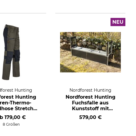
NEU
forest Hunting
Nordforest Hunting
forest Hunting
Nordforest Hunting
ren-Thermo-
Fuchsfalle aus
dhose Stretch
Kunststoff mit
Saxen
Trittbrettauslösung
ab
179,00 €
579,00 €
8 Größen