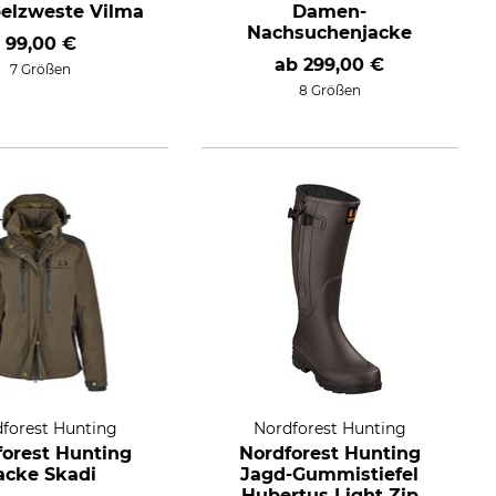
elzweste Vilma
Damen-
Nachsuchenjacke
99,00 €
ab
299,00 €
7 Größen
8 Größen
forest Hunting
Nordforest Hunting
forest Hunting
Nordforest Hunting
acke Skadi
Jagd-Gummistiefel
Hubertus Light Zip