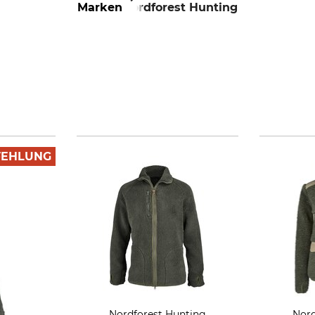
Marken
Nordforest Hunting
FEHLUNG
Nordforest Hunting
Nord