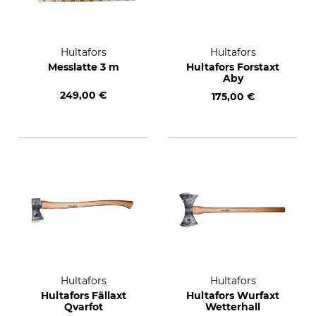
Hultafors
Hultafors
Messlatte 3 m
Hultafors Forstaxt
Aby
249,00 €
175,00 €
Hultafors
Hultafors
Hultafors Fällaxt
Hultafors Wurfaxt
Qvarfot
Wetterhall