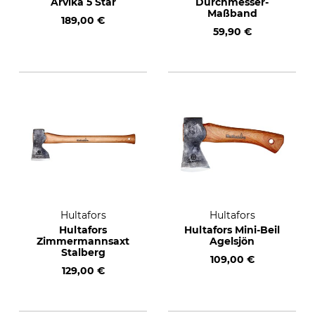
Arvika 5 Star
Durchmesser-
Maßband
189,00 €
59,90 €
Hultafors
Hultafors
Hultafors
Hultafors Mini-Beil
Zimmermannsaxt
Agelsjön
Stalberg
109,00 €
129,00 €