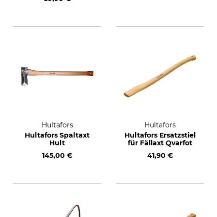
Hultafors
Hultafors
Hultafors Spaltaxt
Hultafors Ersatzstiel
Hult
für Fällaxt Qvarfot
145,00 €
41,90 €