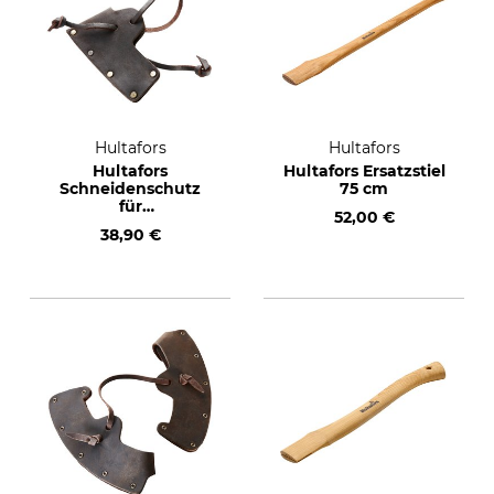
Hultafors
Hultafors
Hultafors
Hultafors Ersatzstiel
Schneidenschutz
75 cm
für
52,00 €
Zimmermannsaxt
38,90 €
Stalberg