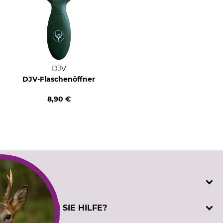
DJV
DJV-Flaschenöffner
8,90 €
SERVICE
Katalogbestellung
BENÖTIGEN SIE HILFE?
Kontakt