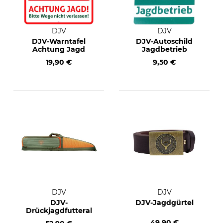
DJV
DJV
DJV-Warntafel
DJV-Autoschild
Achtung Jagd
Jagdbetrieb
19,90 €
9,50 €
DJV
DJV
DJV-
DJV-Jagdgürtel
Drückjagdfutteral
49,90 €