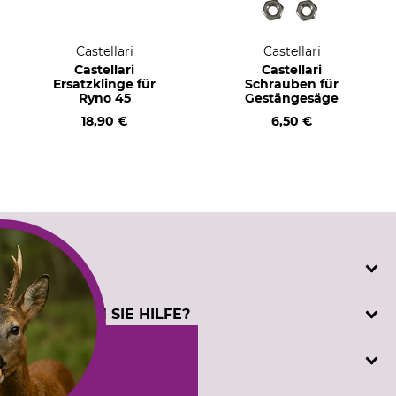
Castellari
Castellari
Castellari
Castellari
Ersatzklinge für
Schrauben für
Ryno 45
Gestängesäge
18,90 €
6,50 €
SERVICE
Katalogbestellung
BENÖTIGEN SIE HILFE?
Kontakt
Kundenregistrierung
Telefonische Unterstützung und Beratung unter:
INFORMATIONEN
Prüfzeichen
+49 (0) 5194 / 970 0
Sachkundenachweis