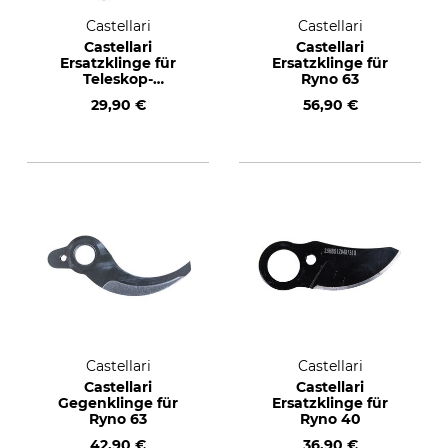
Castellari
Castellari
Castellari
Castellari
Ersatzklinge für
Ersatzklinge für
Teleskop-
Ryno 63
Baumschere
29,90 €
56,90 €
Tucano X
Castellari
Castellari
Castellari
Castellari
Gegenklinge für
Ersatzklinge für
Ryno 63
Ryno 40
42,90 €
36,90 €