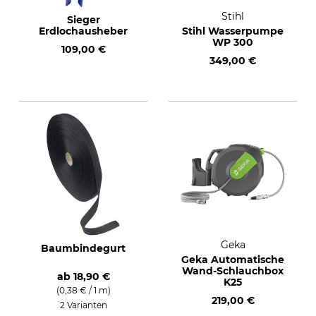
Stihl
Sieger
Erdlochausheber
Stihl Wasserpumpe
WP 300
109,00 €
349,00 €
Geka
Baumbindegurt
Geka Automatische
Wand-Schlauchbox
ab
18,90 €
K25
(0,38 € / 1 m)
219,00 €
2 Varianten