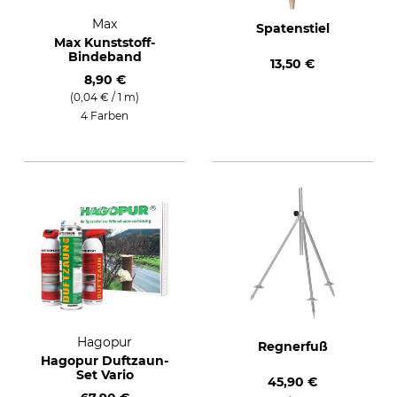
Max
Spatenstiel
Max Kunststoff-
Bindeband
13,50 €
8,90 €
(0,04 € / 1 m)
4 Farben
Hagopur
Regnerfuß
Hagopur Duftzaun-
Set Vario
45,90 €