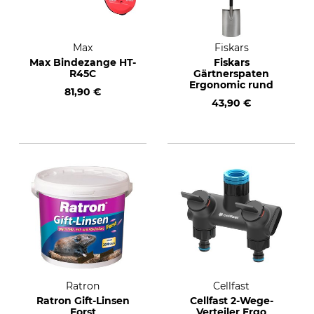
Max
Fiskars
Max Bindezange HT-
Fiskars
R45C
Gärtnerspaten
Ergonomic rund
81,90 €
43,90 €
Ratron
Cellfast
Ratron Gift-Linsen
Cellfast 2-Wege-
Forst
Verteiler Ergo