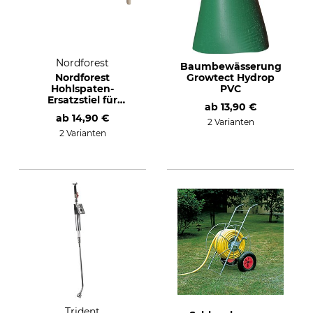
Nordforest
Baumbewässerung
Nordforest
Growtect Hydrop
Hohlspaten-
PVC
Ersatzstiel für
ab
13,90 €
Hohlspaten Junack
ab
14,90 €
extra lang
2 Varianten
2 Varianten
Trident