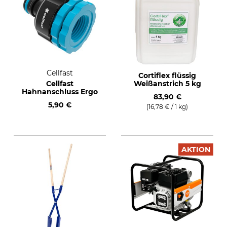
Cellfast
Cortiflex flüssig
Cellfast
Weißanstrich 5 kg
Hahnanschluss Ergo
83,90 €
5,90 €
(16,78 € / 1 kg)
AKTION