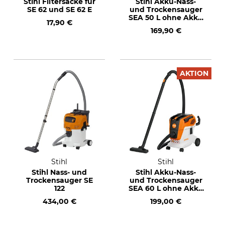
Stihl Filtersäcke für
Stihl Akku-Nass-
SE 62 und SE 62 E
und Trockensauger
SEA 50 L ohne Akku
17,90 €
und Ladegerät
169,90 €
AKTION
Stihl
Stihl
Stihl Nass- und
Stihl Akku-Nass-
Trockensauger SE
und Trockensauger
122
SEA 60 L ohne Akku
und Ladegerät
434,00 €
199,00 €