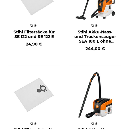
Stihl
Stihl
Stihl Filtersäcke für
Stihl Akku-Nass-
SE 122 und SE 122 E
und Trockensauger
SEA 100 L ohne
24,90 €
Akku und
244,00 €
Ladegerät
Stihl
Stihl