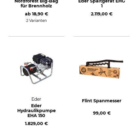
Nordforest Big-Bag
Eder Spaltgerät EHG
für Brennholz
1
ab
18,90 €
2.119,00 €
2 Varianten
Eder
Flint Spanmesser
Eder
Hydraulikpumpe
99,00 €
EHA 150
1.829,00 €