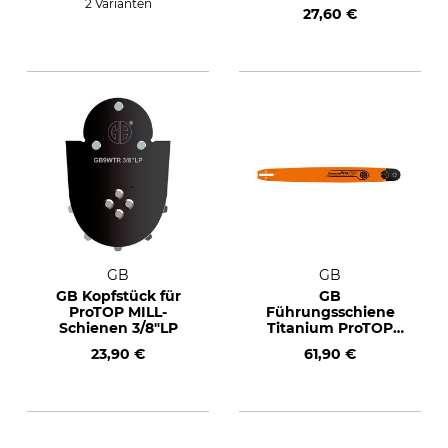
mm, 67 TG
2 Varianten
27,60 €
GB
GB
GB Kopfstück für
GB
ProTOP MILL-
Führungsschiene
Schienen 3/8"LP
Titanium ProTOP
3/8", 1,6 mm, 63 cm
23,90 €
61,90 €