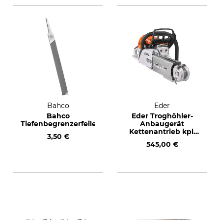
Bahco
Eder
Bahco
Eder Troghöhler-
Tiefenbegrenzerfeile
Anbaugerät
Kettenantrieb kpl.
3,50 €
Aufnahme 8 mm,
545,00 €
3/8"