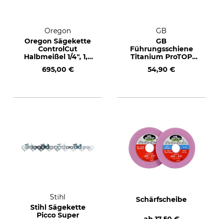
Oregon
GB
Oregon Sägekette
GB
ControlCut
Führungsschiene
Halbmeißel 1/4", 1,3
Titanium ProTOP
mm, 2400 TG
.325", 1,3 mm, 40 cm
695,00 €
54,90 €
Stihl
Schärfscheibe
Stihl Sägekette
Picco Super