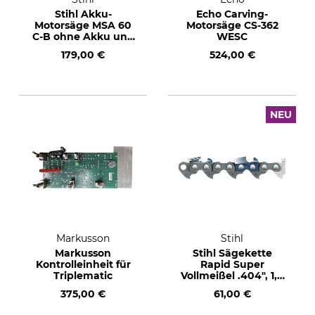
Stihl Akku-
Echo Carving-
Motorsäge MSA 60
Motorsäge CS-362
C-B ohne Akku und
WESC
Ladegerät
179,00 €
524,00 €
NEU
Markusson
Stihl
Markusson
Stihl Sägekette
Kontrolleinheit für
Rapid Super
Triplematic
Vollmeißel .404", 1,6
mm, 123 TG
375,00 €
61,00 €