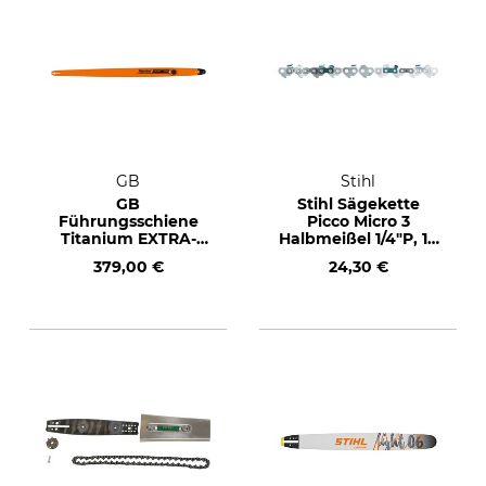
GB
Stihl
GB
Stihl Sägekette
Führungsschiene
Picco Micro 3
Titanium EXTRA-
Halbmeißel 1/4"P, 1,1
LONG .404", 1,6 mm,
mm, 72 TG
379,00 €
24,30 €
180 cm