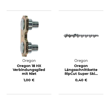
Oregon
Oregon
Oregon 18 HX
Oregon
Verbindungsglied
Längsschnittkette
mit Niet
RipCut Super Skip
.404", 1,6 mm, 1 TG
1,00 €
0,40 €