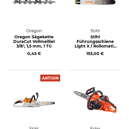
Oregon
Stihl
Oregon Sägekette
Stihl
DuraCut Vollmeißel
Führungsschiene
3/8", 1,5 mm, 1 TG
Light X / Rollomatic
ES Light 3/8", 1,6
0,45 €
153,00 €
mm, 63 cm
AKTION
Stihl
Echo