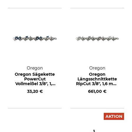
Oregon
Oregon
Oregon Sägekette
Oregon
PowerCut
Längsschnittkette
Vollmeißel 3/8", 1,5
RipCut 3/8", 1,6 mm,
mm, 84 TG
1640 TG
33,20 €
661,00 €
AKTION