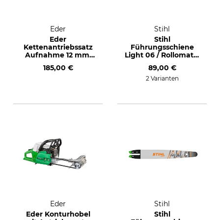
Eder
Stihl
Eder
Stihl
Kettenantriebssatz
Führungsschiene
Aufnahme 12 mm,
Light 06 / Rollomatic
.325"
E 3/8", 1,6 mm, 50
185,00 €
89,00 €
cm
2 Varianten
Eder
Stihl
Eder Konturhobel
Stihl