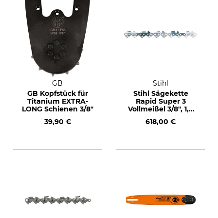
GB
Stihl
GB Kopfstück für
Stihl Sägekette
Titanium EXTRA-
Rapid Super 3
LONG Schienen 3/8"
Vollmeißel 3/8", 1,6
mm, 1640 TG
39,90 €
618,00 €