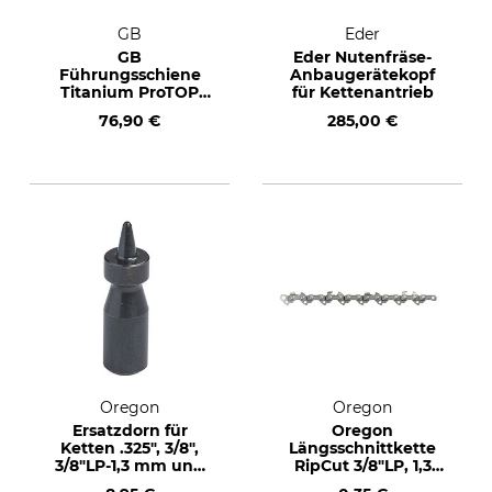
GB
Eder
GB
Eder Nutenfräse-
Führungsschiene
Anbaugerätekopf
Titanium ProTOP
für Kettenantrieb
.404", 1,6 mm, 105
76,90 €
285,00 €
cm
Oregon
Oregon
Ersatzdorn für
Oregon
Ketten .325", 3/8",
Längsschnittkette
3/8"LP-1,3 mm und
RipCut 3/8"LP, 1,3
.404"
mm, 1 TG