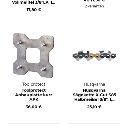
ab
17,50 €
Vollmeißel 3/8"LP, 1,3
2 Varianten
mm, 44 TG
17,80 €
Toolprotect
Husqvarna
Toolprotect
Husqvarna
Anbauplatte kurz
Sägekette X-Cut S85
APK
Halbmeißel 3/8", 1,5
mm, 68 TG
36,00 €
25,10 €