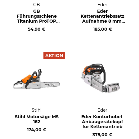
GB
Eder
GB
Eder
Führungsschiene
Kettenantriebssatz
Titanium ProTOP
Aufnahme 8 mm,
.325", 1,5 mm, 40 cm
3/8"
54,90 €
185,00 €
AKTION
Stihl
Eder
Stihl Motorsäge MS
Eder Konturhobel-
162
Anbaugerätekopf
für Kettenantrieb
174,00 €
375,00 €