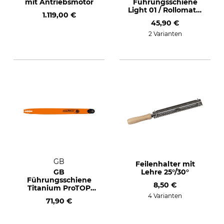
mit Antriebsmotor
Führungsschiene
Light 01 / Rollomatic
1.119,00 €
E Mini 1/4"P, 1,1 mm,
45,90 €
30 cm
2 Varianten
GB
Feilenhalter mit
GB
Lehre 25°/30°
Führungsschiene
8,50 €
Titanium ProTOP
.404", 1,6 mm, 90
4 Varianten
71,90 €
cm