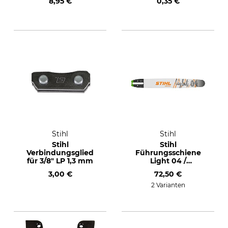
8,95 €
0,35 €
Stihl
Stihl
Stihl
Stihl
Verbindungsglied
Führungsschiene
für 3/8" LP 1,3 mm
Light 04 /
Rollomatic E .325",
3,00 €
72,50 €
1,6 mm, 40 cm
2 Varianten