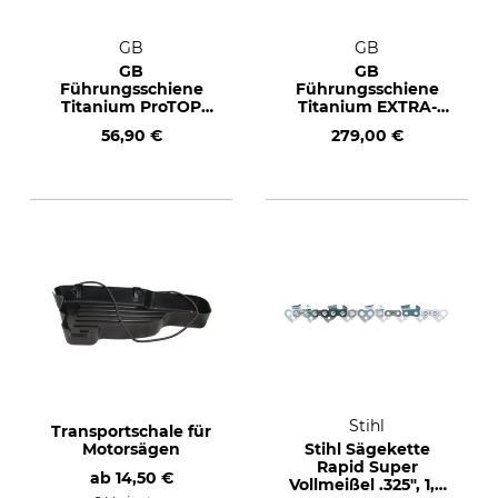
GB
GB
GB
GB
Führungsschiene
Führungsschiene
Titanium ProTOP
Titanium EXTRA-
3/8", 1,6 mm, 50 cm
LONG 3/8", 1,5 mm,
56,90 €
279,00 €
125 cm
Stihl
Transportschale für
Motorsägen
Stihl Sägekette
Rapid Super
ab
14,50 €
Vollmeißel .325", 1,6