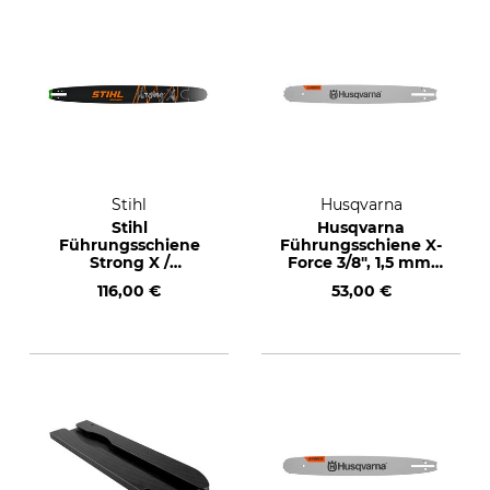
Stihl
Husqvarna
Stihl
Husqvarna
Führungsschiene
Führungsschiene X-
Strong X /
Force 3/8", 1,5 mm,
Rollomatic ES 3/8",
45 cm
116,00 €
53,00 €
1,6 mm, 50 cm