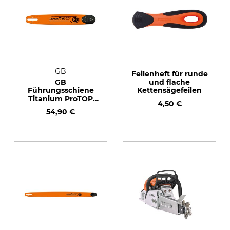
GB
Feilenheft für runde
GB
und flache
Führungsschiene
Kettensägefeilen
Titanium ProTOP
4,50 €
.325", 1,6 mm, 40 cm
54,90 €