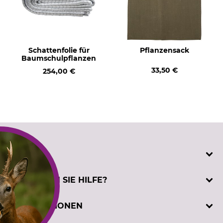
Schattenfolie für
Pflanzensack
Baumschulpflanzen
33,50 €
254,00 €
SERVICE
Katalogbestellung
BENÖTIGEN SIE HILFE?
Kontakt
Kundenregistrierung
Telefonische Unterstützung und Beratung unter:
INFORMATIONEN
Prüfzeichen
+49 (0) 5194 / 970 0