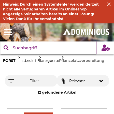
Hinweis: Durch einen Systemfehler werden derzeit
nicht alle verfügbaren Artikel im Onlineshop
angezeigt. Wir arbeiten bereits an einer Lösung!
Vielen Dank für Ihr Verständnis!
FORST
Forstbedarf
Pflanzgeräte
Pflanzplatzvorbereitung
Filter
Relevanz
12 gefundene Artikel