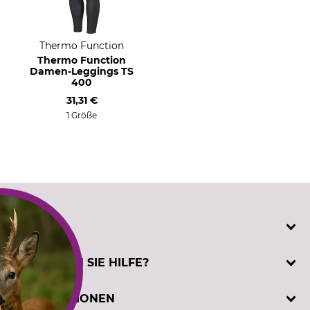
Thermo Function
Thermo Function
Damen-Leggings TS
400
31,31 €
1 Größe
SERVICE
Katalogbestellung
BENÖTIGEN SIE HILFE?
Kontakt
Kundenregistrierung
Telefonische Unterstützung und Beratung unter:
INFORMATIONEN
Prüfzeichen