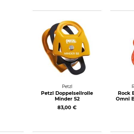
Petzl
R
Petzl Doppelseilrolle
Rock E
Minder S2
Omni B
83,00 €