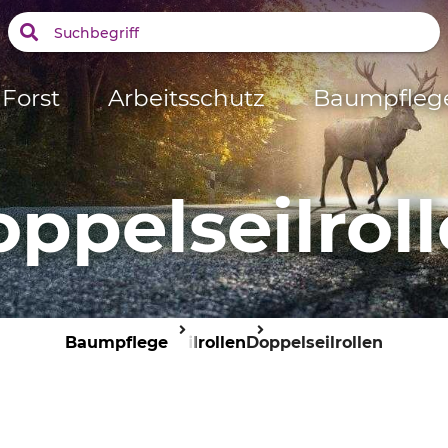
Forst
Arbeitsschutz
Baumpfleg
ppelseilrol
Baumpflege
Seilrollen
Doppelseilrollen