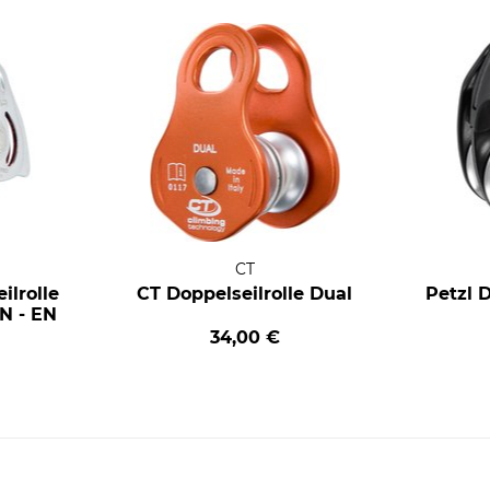
CT
lrolle
CT Doppelseilrolle Dual
Petzl D
N - EN
34,00 €