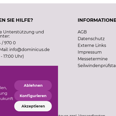
N SIE HILFE?
INFORMATION
he Unterstützung und
AGB
nter:
Datenschutz
 / 970 0
Externe Links
Mail: info@dominicus.de
Impressum
 - 17:00 Uhr)
Messetermine
Seilwindenprüfst
Ablehnen
len,
gung
Konfigurieren
Zukunft
Akzeptieren